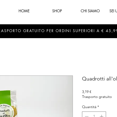
HOME
SHOP
CHI SIAMO
SEI
RASPORTO GRATUITO PER ORDINI SUPERIORI A € 45,9
Quadrotti all'ol
Prezzo
3,19 €
Trasporto gratuito
Quantità
*