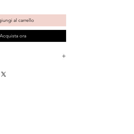
iungi al carrello
Acquista ora
 tipo “0”, acqua, strutto, olio di 
di sesamo, latte e frutta a guscio.