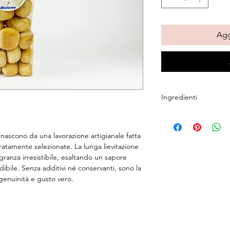
Agg
Ingredienti
farina di grano tenero
oliva, sale, lievito.
o nascono da una lavorazione artigianale fatta 
Può contenere tracce 
atamente selezionate. La lunga lievitazione 
anza irresistibile, esaltando un sapore 
ibile. Senza additivi né conservanti, sono la 
 genuinità e gusto vero.